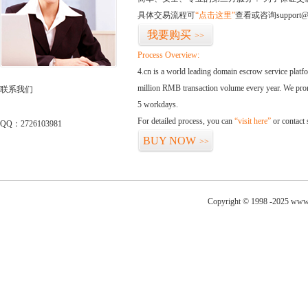
具体交易流程可
“点击这里”
查看或咨询support@
我要购买
>>
Process Overview:
4.cn is a world leading domain escrow service plat
million RMB transaction volume every year. We promi
联系我们
5 workdays.
For detailed process, you can
“visit here”
or contact
QQ：2726103981
BUY NOW
>>
Copyright © 1998 -2025 www.