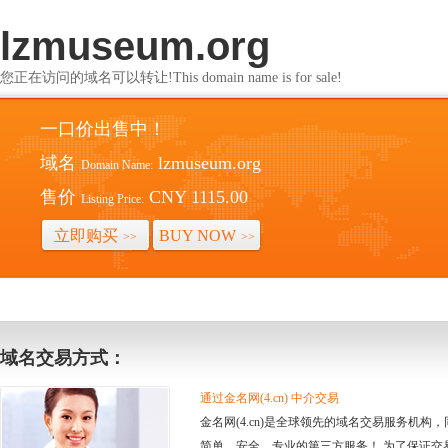
lzmuseum.org
您正在访问的域名可以转让!This domain name is for sale!
一口价出售中！
域名
lzmuseum.org
Domain Name:
售价
CNY 1115.00
Listing Price:
立即购买
BUY NOW
>>
>>
域名交易方式：
通过金名网(4.cn) 中介交易
金名网(4.cn)是全球领先的域名交易服务机
简单、安全、专业的第三方服务！ 为了保证交